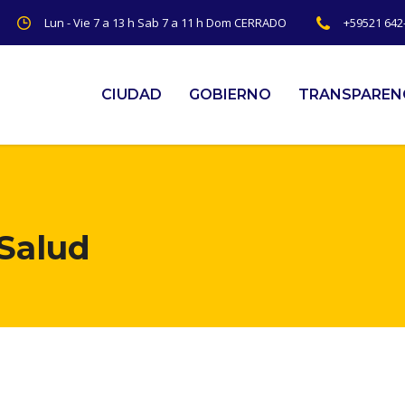
Lun - Vie 7 a 13 h Sab 7 a 11 h Dom CERRADO
+59521 642-
CIUDAD
GOBIERNO
TRANSPAREN
 Salud